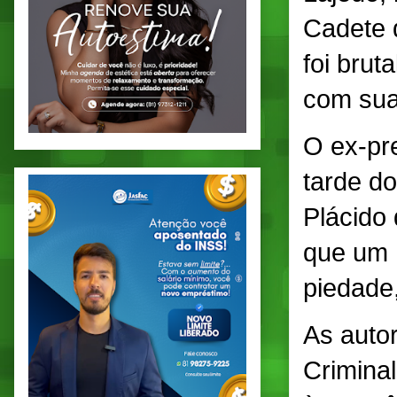
Cadete 
foi brut
com sua
O ex-pre
tarde d
Plácido
que um 
piedade,
As autor
Criminal