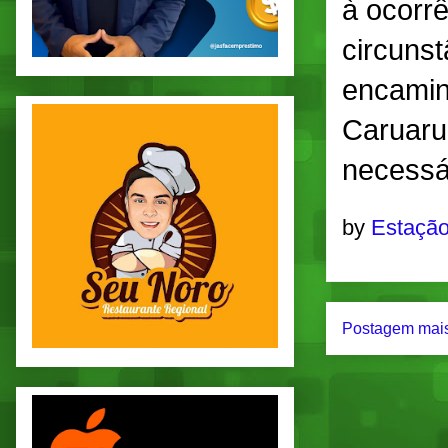
à ocorrê
circunst
encamin
Caruaru
necessá
by
Estação
Postagem mais