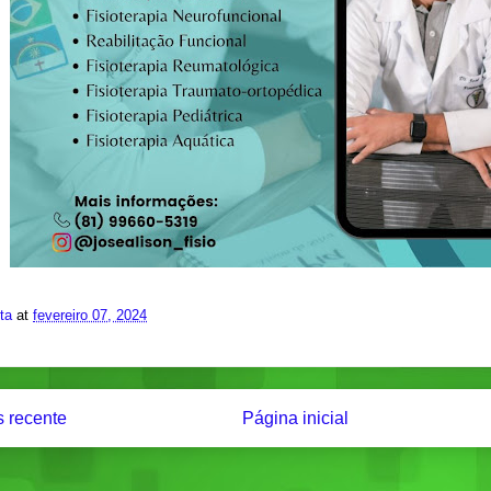
ita
at
fevereiro 07, 2024
 recente
Página inicial