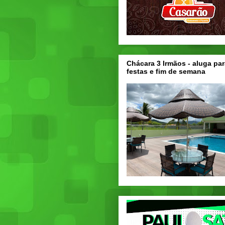
Chácara 3 Irmãos - aluga par
festas e fim de semana