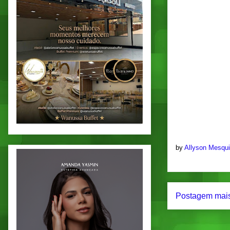
by
Allyson Mesqu
Postagem mais