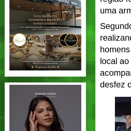
uma arm
Segundo
realiza
homens 
local ao
acompan
desfez d