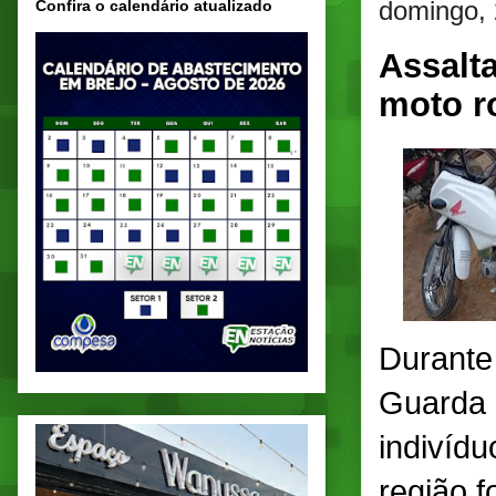
domingo,
Confira o calendário atualizado
Assalt
moto r
Durante
Guarda C
indivídu
região 