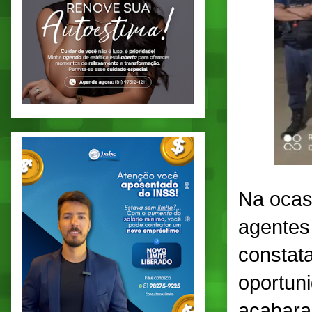
Na ocas
agentes
constat
oportun
acabara