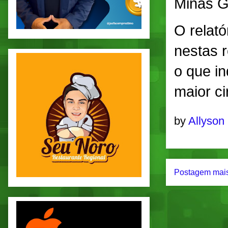
Minas G
O relató
nestas r
o que in
maior c
by
Allyson
Postagem mais