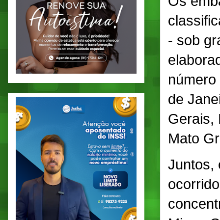
Os emba
classifi
- sob gr
elabora
número 
de Jane
Gerais,
Mato Gr
Juntos,
ocorrid
concent