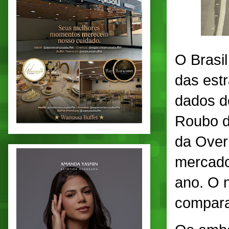
O Brasi
das est
dados do
Roubo d
da Over
mercador
ano. O 
compara