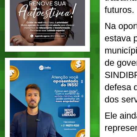
futuros.
Na opor
estava 
municíp
de gove
SINDIBR
defesa d
dos serv
Ele aind
represen