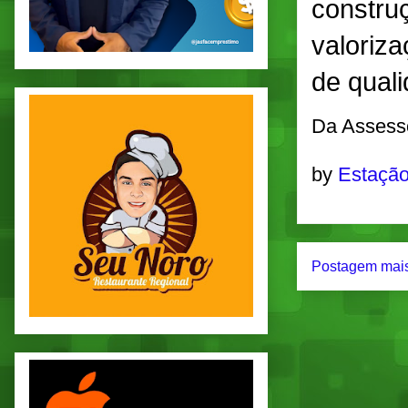
constru
valoriza
de qual
Da Assess
by
Estação
Postagem mais