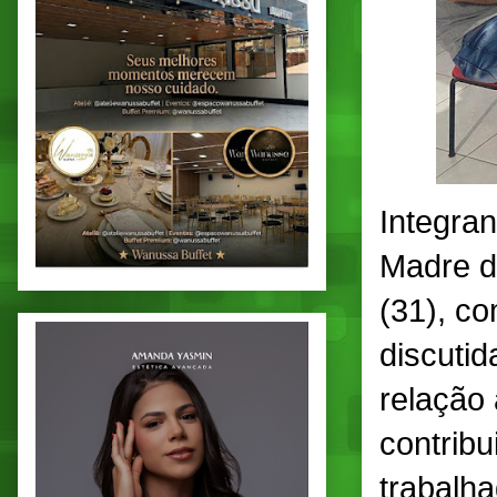
Integran
Madre d
(31), c
discutid
relação 
contribu
trabalh