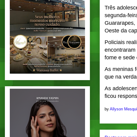
Três adolesc
segunda-feir
Guararapes, 
Oeste da capi
Policiais re
encontraram 
fome e sede 
As meninas f
que na verda
As adolescen
ficou respon
by
Allyson Mesqu