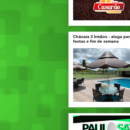
Chácara 3 Irmãos - aluga par
festas e fim de semana