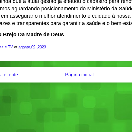
inda que a atual gestão já efetuou o cadastro para reno
mos aguardando posicionamento do Ministério da Saúd
em assegurar o melhor atendimento e cuidado à nossa
azes e transparentes para garantir a saúde e o bem-esta
do Brejo Da Madre de Deus
ias e TV
at
agosto 09, 2023
 recente
Página inicial