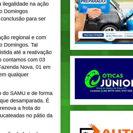
 ilegalidade na ação
ão Domingos
 conclusão para ser
ção regional e com
o Domingos. Tal
stida até a reativação
pio contamos com 03
o Fazenda Nova, 01 em
 em qualquer
io do SAMU e de forma
ique desamparada. É
renova a frota do
ucateadas no pátio da