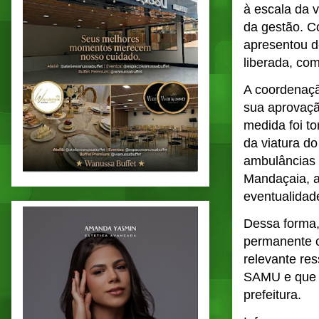
à escala da 
da gestão. C
apresentou d
liberada, com
A coordenaçã
sua aprovaçã
medida foi t
da viatura d
ambulâncias 
Mandaçaia, a
eventualidad
Dessa forma,
permanente 
relevante res
SAMU e que a
prefeitura.