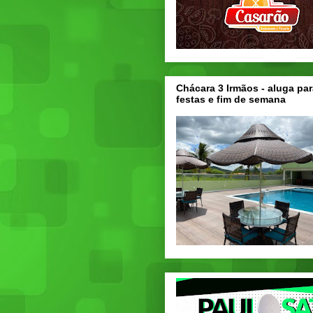
Chácara 3 Irmãos - aluga par
festas e fim de semana