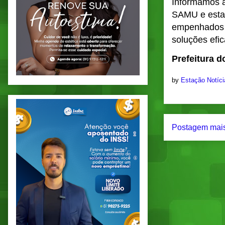
Informamos a
SAMU e esta
empenhados 
soluções efic
Prefeitura 
by
Estação Notíc
Postagem mais