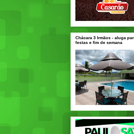
Chácara 3 Irmãos - aluga par
festas e fim de semana