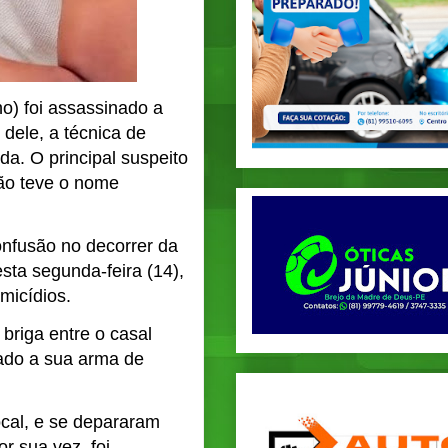
o) foi assassinado a
 dele, a técnica de
a. O principal suspeito
não teve o nome
onfusão no decorrer da
sta segunda-feira (14),
micídios.
riga entre o casal
cado a sua arma de
ocal, e se depararam
r sua vez, foi