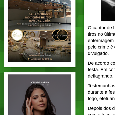
O cantor de 
tiros no últi
enfermagem M
pelo crime é 
divulgado.
De acordo co
festa. Em com
deflagrando, 
Testemunhas 
durante a fes
fogo, efetua
Depois dos di
com a técnic