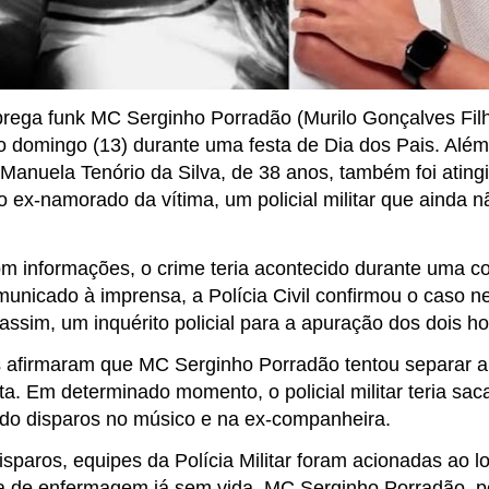
brega funk MC Serginho Porradão (Murilo Gonçalves Filh
mo domingo (13) durante uma festa de Dia dos Pais. Além
anuela Tenório da Silva, de 38 anos, também foi atingid
o ex-namorado da vítima, um policial militar que ainda 
m informações, o crime teria acontecido durante uma c
unicado à imprensa, a Polícia Civil confirmou o caso ne
assim, um inquérito policial para a apuração dos dois ho
afirmaram que MC Serginho Porradão tentou separar a b
ta. Em determinado momento, o policial militar teria sa
ndo disparos no músico e na ex-companheira.
sparos, equipes da Polícia Militar foram acionadas ao l
a de enfermagem já sem vida. MC Serginho Porradão, po