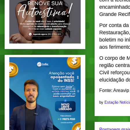
encaminhado 
Grande Recif
Por conta da 
Restauração,
boletim no in
aos ferimento
O corpo de M
região centra
Civil reforço
elucidação do
Fonte: Areavip
by
Estação Notíc
Postagem mais