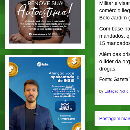
Militar e vis
comércio ile
Belo Jardim 
Com base nas
mandados, qu
15 mandados 
Além das pri
o líder da o
drogas.
Fonte: Gazeta
by
Estação Notíc
Postagem mais