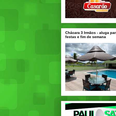
Chácara 3 Irmãos - aluga par
festas e fim de semana