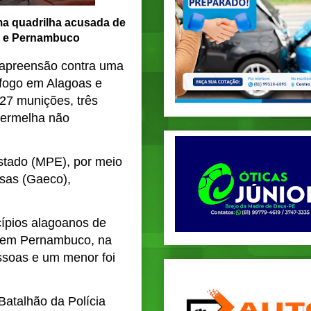
a quadrilha acusada de
as e Pernambuco
 apreensão contra uma
 fogo em Alagoas e
127 munições, três
 vermelha não
Estado (MPE), por meio
sas (Gaeco),
ípios alagoanos de
, em Pernambuco, na
essoas e um menor foi
Batalhão da Polícia