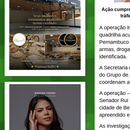
Ação cumpre
tráf
A operação i
quadrilha ac
Pernambuco e
armas, droga
identificada.
A Secretaria
do Grupo de 
coordenam a 
A operação –
Senador Rui 
cidade de Be
apreendido e
As investiga