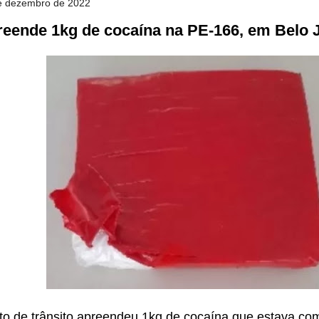
 de dezembro de 2022
preende 1kg de cocaína na PE-166, em Belo 
to de trânsito apreendeu 1kg de cocaína que estava c