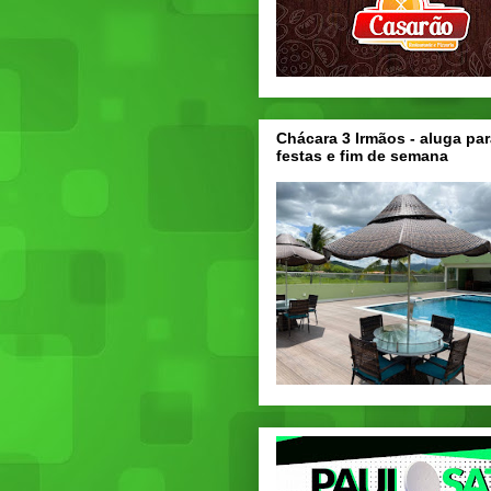
Chácara 3 Irmãos - aluga par
festas e fim de semana