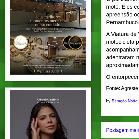
moto. Eles c
apreensão oc
Pernambuco
A Viatura de
motocicleta 
acompanhamen
adentraram n
aproximadame
O entorpecent
Fonte: Agreste
by
Estação Notíc
Postagem mais