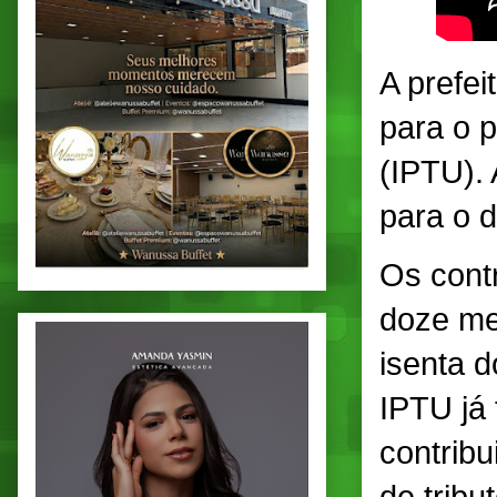
A prefe
para o p
(IPTU). 
para o 
Os cont
doze me
isenta 
IPTU já
contrib