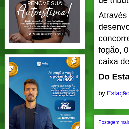
de tribu
Através
desenvo
concorr
fogão, 
caixa de
Do Esta
by
Estação
Postagem mais