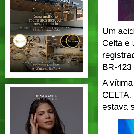
Um acid
Celta e
registr
BR-423 
A vítima
CELTA, i
estava s