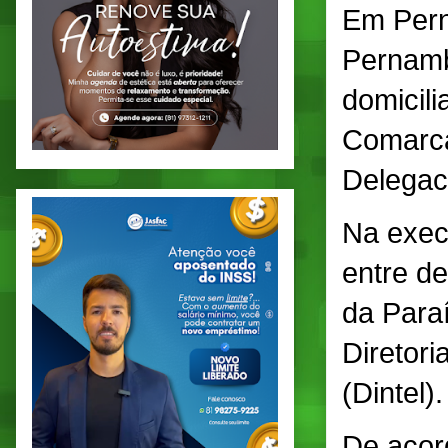
Em Pern
Pernamb
domicili
Comarca
Delegaci
Na exec
entre d
da Para
Diretori
(Dintel).
De acord