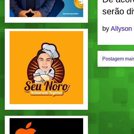
serão d
by
Allyson
Postagem mais