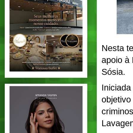
Nesta te
apoio à 
Sósia.
Iniciad
objetivo
criminos
Lavagem