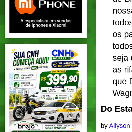
noss
todo
os p
todo
seja
as ri
que 
Wagne
Do Esta
by
Allyson