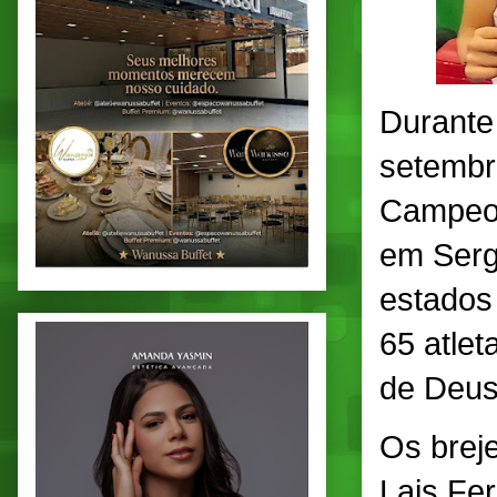
Durante 
setembro
Campeon
em Serg
estados
65 atlet
de Deus
Os brej
Lais Fe