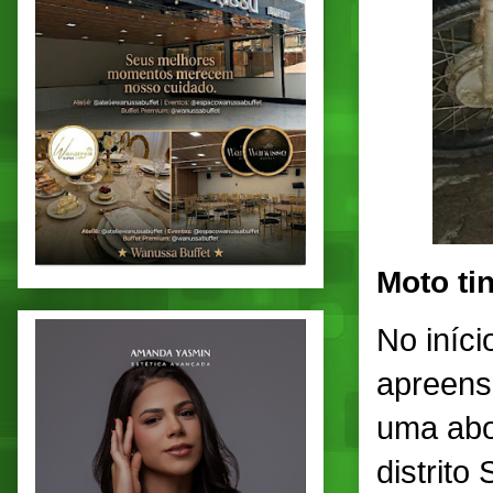
Moto ti
No iníc
apreens
uma abo
distrit