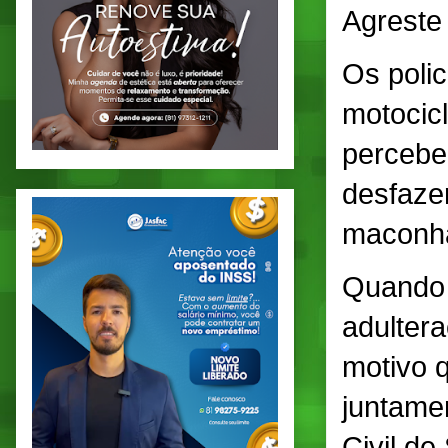
Agreste
Os polic
motocicl
percebe
desfazer
maconh
Quando 
adulter
motivo 
juntamen
Civil de