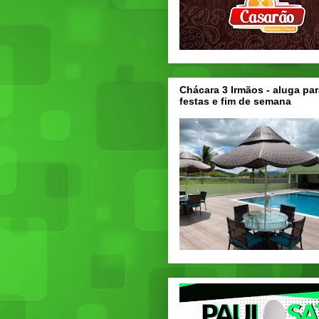
Chácara 3 Irmãos - aluga par
festas e fim de semana