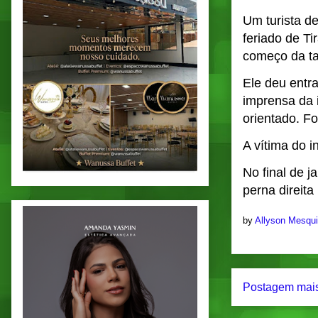
Um turista de
feriado de T
começo da ta
Ele deu entr
imprensa da i
orientado. Fo
A vítima do i
No final de 
perna direit
by
Allyson Mesqu
Postagem mais