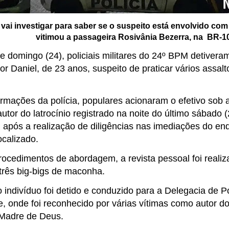
l vai investigar para saber se o suspeito está envolvido com
vitimou a passageira Rosivânia Bezerra, na BR-1
e domingo (24), policiais militares do 24º BPM detivera
por Daniel, de 23 anos, suspeito de praticar vários assa
rmações da polícia, populares acionaram o efetivo sob 
autor do latrocínio registrado na noite do último sábado 
 após a realização de diligências nas imediações do end
ocalizado.
rocedimentos de abordagem, a revista pessoal foi reali
três big-bigs de maconha.
 indivíduo foi detido e conduzido para a Delegacia de P
, onde foi reconhecido por várias vítimas como autor do
 Madre de Deus.