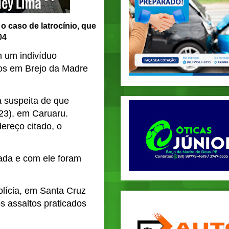
 o caso de latrocínio, que
04
m um indivíduo
ltos em Brejo da Madre
a suspeita de que
(23), em Caruaru.
ereço citado, o
zada e com ele foram
olícia, em Santa Cruz
s assaltos praticados