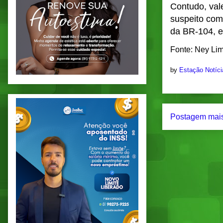
Contudo, vale
suspeito com
da BR-104, 
Fonte: Ney Li
by
Estação Notíc
Postagem mais