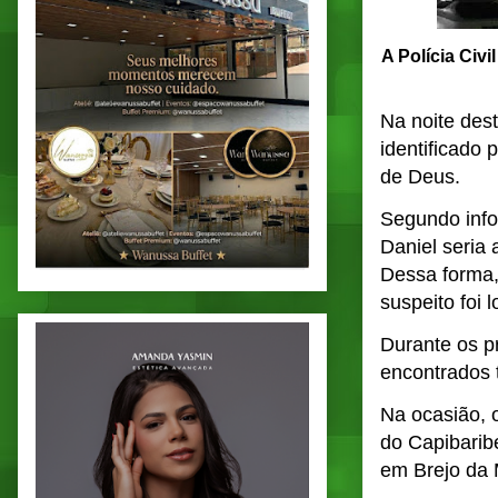
A Polícia Civi
Na noite dest
identificado 
de Deus.
Segundo info
Daniel seria 
Dessa forma,
suspeito foi l
Durante os p
encontrados 
Na ocasião, o
do Capibaribe
em Brejo da