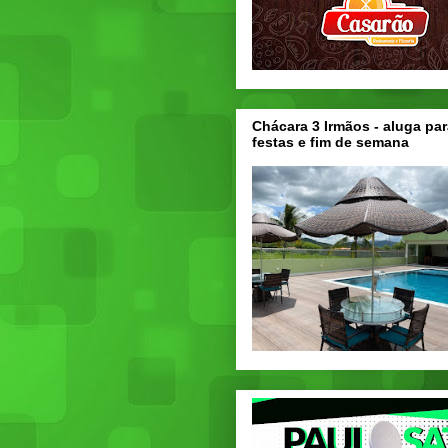
Chácara 3 Irmãos - aluga par
festas e fim de semana