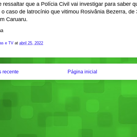
 ressaltar que a Polícia Civil vai investigar para saber q
 o caso de latrocínio que vitimou Rosivânia Bezerra, de
em Caruaru.
ma
ias e TV
at
abril 25, 2022
 recente
Página inicial