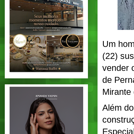
Um home
(22) sus
vender 
de Pern
Mirante 
Além do
constru
Especia