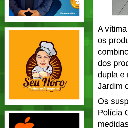
A vítim
os prod
combino
dos prod
dupla e 
Jardim 
Os susp
Polícia 
medidas