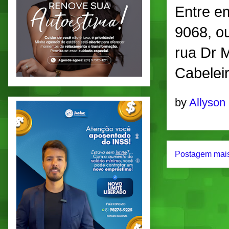
Entre e
9068, ou
rua Dr 
Cabeleir
by
Allyson
Postagem mais