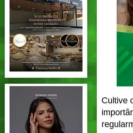
Cultive 
importâ
regularm