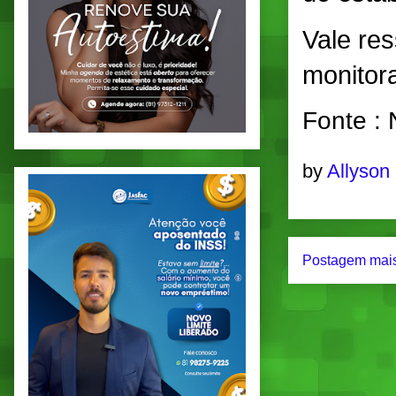
Vale res
monitora
Fonte :
by
Allyson
Postagem mais