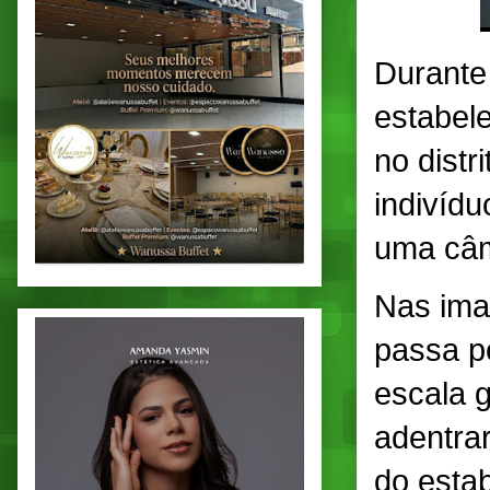
Durante
estabel
no dist
indivídu
uma câm
Nas ima
passa p
escala 
adentrar
do esta