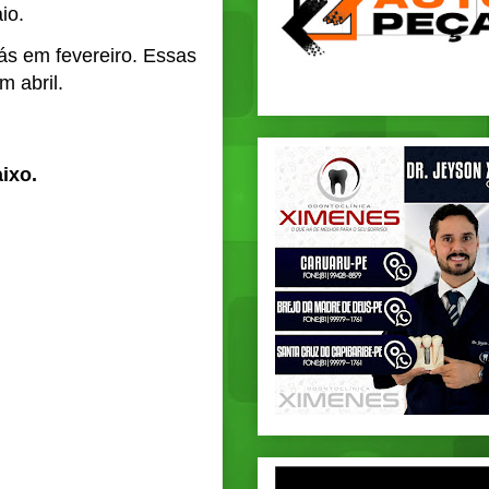
io.
ás em fevereiro. Essas
 abril.
aixo.