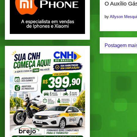
O Auxílio Gás
by
Allyson Mesqu
Postagem mais