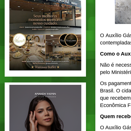
O Auxílio Gás
contempladas
Como o Auxí
Não é necessá
pelo Ministér
Os pagamento
Brasil. O cid
que recebem 
Econômica F
Quem recebe
O Auxílio Gás