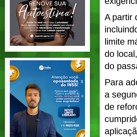
exigênci
A partir
incluind
limite 
do local
do pass
Para ad
a segund
de refor
cumprid
aplicaçã