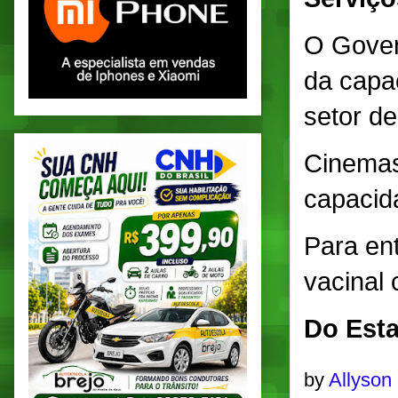
O Gover
da capa
setor d
Cinemas
capaci
Para en
vacinal
Do Esta
by
Allyson