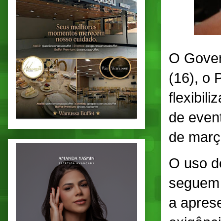
O Gover
(16), o
flexibil
de even
de mar
O uso d
seguem 
a apres