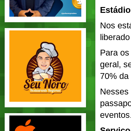
Estádio
Nos está
liberad
Para os
geral, s
70% da 
Nesses 
passapo
eventos
Serviço