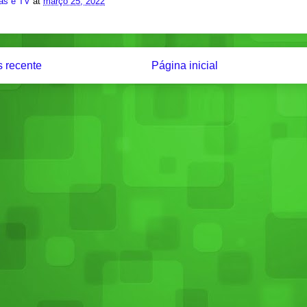
ias e TV
at
março 25, 2022
 recente
Página inicial