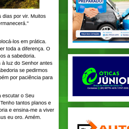
dias por vir. Muitos
ermanecerá."
ocá-los em prática.
r toda a diferença. O
os a sabedoria.
 à luz do Senhor antes
abedoria se pedirmos
bém por paciência para
 escutar o Seu
 Tenho tantos planos e
ria e ensina-me a viver
esus eu oro. Amém.