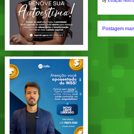
by
Estação Notíc
Postagem mais