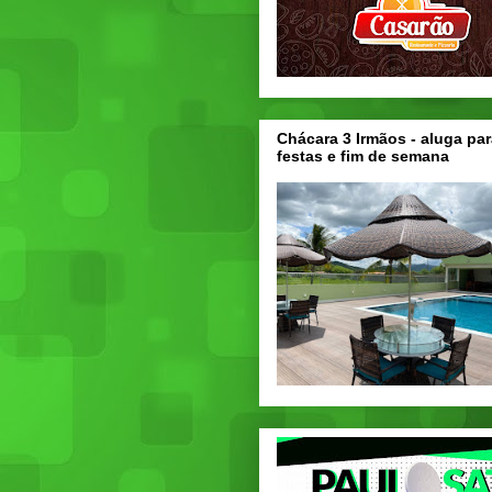
Chácara 3 Irmãos - aluga par
festas e fim de semana