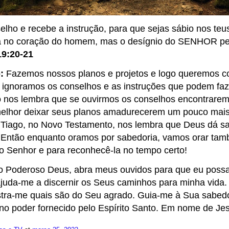
lho e recebe a instrução, para que sejas sábio nos teus 
há no coração do homem, mas o desígnio do SENHOR p
19:20-21
:
Fazemos nossos planos e projetos e logo queremos col
 ignoramos os conselhos e as instruções que podem faze
nos lembra que se ouvirmos os conselhos encontrarem
melhor deixar seus planos amadurecerem um pouco mais
. Tiago, no Novo Testamento, nos lembra que Deus dá s
 Então enquanto oramos por sabedoria, vamos orar tam
do Senhor e para reconhecê-la no tempo certo!
o Poderoso Deus, abra meus ouvidos para que eu possa
ajuda-me a discernir os Seus caminhos para minha vida.
stra-me quais são do Seu agrado. Guia-me à Sua sabedo
 no poder fornecido pelo Espírito Santo. Em nome de J