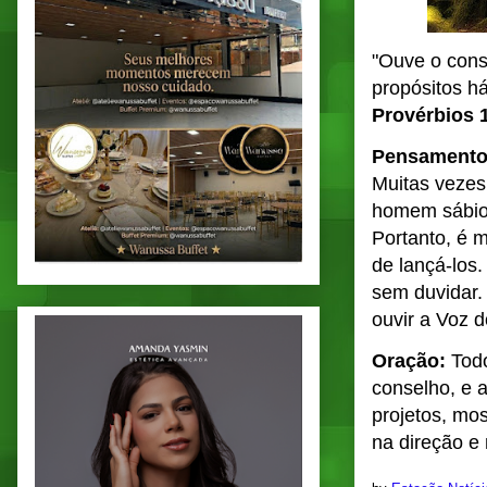
"Ouve o conse
propósitos 
Provérbios 
Pensamento
Muitas vezes
homem sábio 
Portanto, é 
de lançá-los
sem duvidar.
ouvir a Voz 
Oração:
Tod
conselho, e 
projetos, mo
na direção e