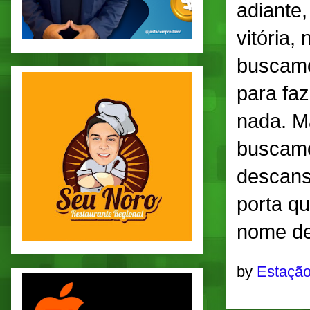
adiante,
vitória
buscamo
para faz
nada. M
buscamo
descansa
porta q
nome de
by
Estação