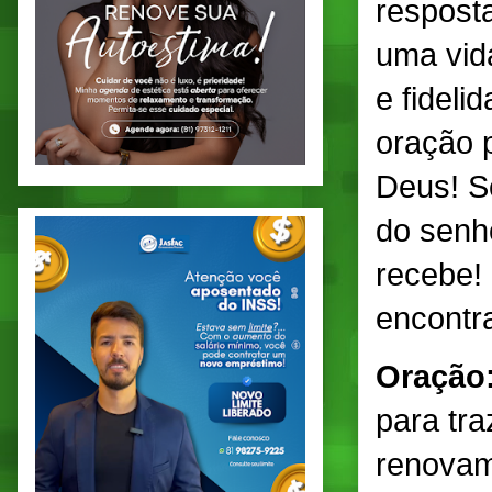
resposta
uma vid
e fideli
oração 
Deus! Se
do senho
recebe!
encontr
Oração
para tra
renovam