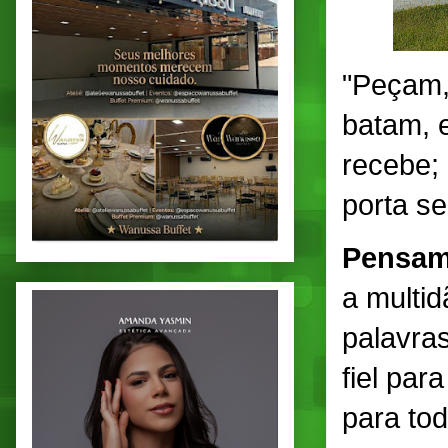
"Peçam,
batam, e
recebe; 
porta se
Pensam
a multi
palavra
fiel par
para to