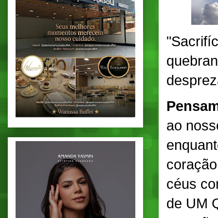
"Sacrifí
quebran
desprez
Pensam
ao noss
enquant
coração
céus co
de UM 