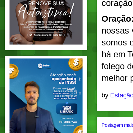
coração
Oração
nossas v
somos e
há em T
folego 
melhor 
by
Estação
Postagem mais