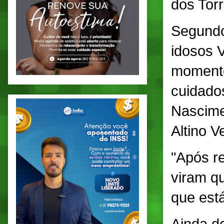
dos Torr
Segundo
idosos V
momento
cuidados
Nascime
Altino V
"Após r
viram qu
que está