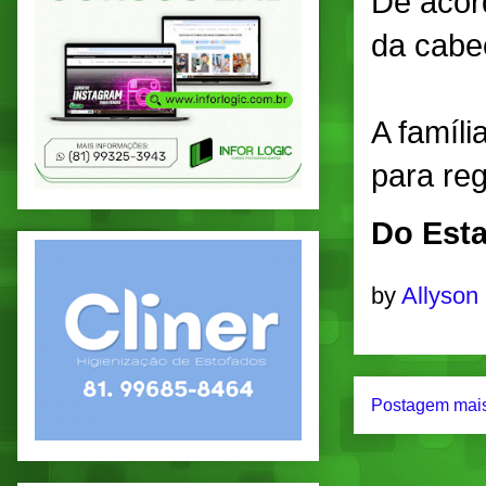
De acor
da cabeç
A famíli
para reg
Do Esta
by
Allyson
Postagem mais