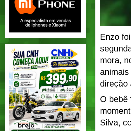
Enzo foi
segunda-
mora, no
animais
direção 
O bebê 
momento
Silva, c