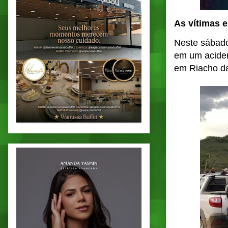
As vítimas 
Neste sábado
em um aciden
em Riacho da