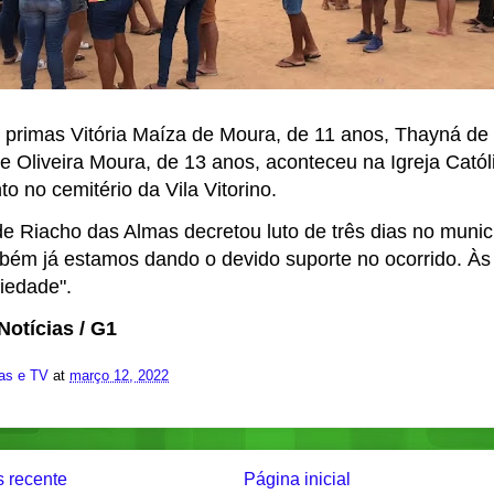
s primas Vitória Maíza de Moura, de 11 anos, Thayná de
e Oliveira Moura, de 13 anos, aconteceu na Igreja Católi
o no cemitério da Vila Vitorino.
de Riacho das Almas decretou luto de três dias no munic
mbém já estamos dando o devido suporte no ocorrido. Às 
iedade".
otícias / G1
ias e TV
at
março 12, 2022
 recente
Página inicial