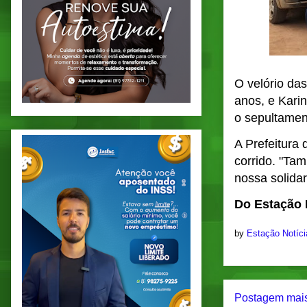
O velório da
anos, e Karin
o sepultament
A Prefeitura 
corrido. "Ta
nossa solidar
Do Estação N
by
Estação Notíc
Postagem mais