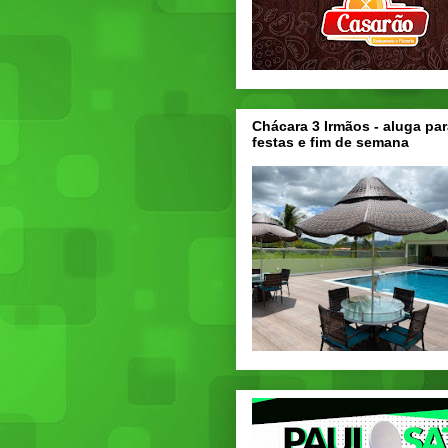
Chácara 3 Irmãos - aluga par
festas e fim de semana