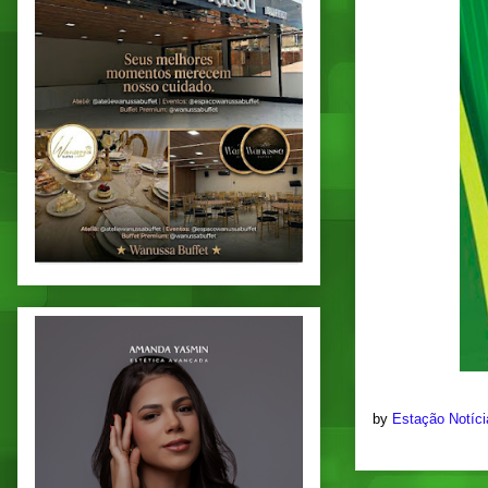
by
Estação Notíc