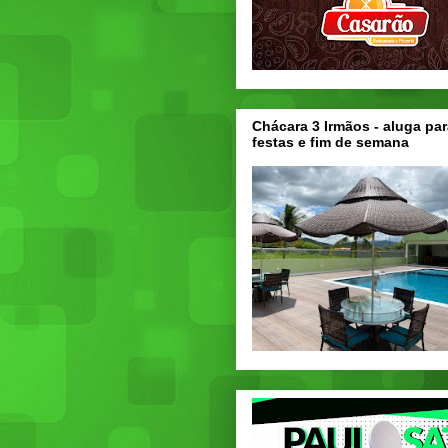
Chácara 3 Irmãos - aluga par
festas e fim de semana