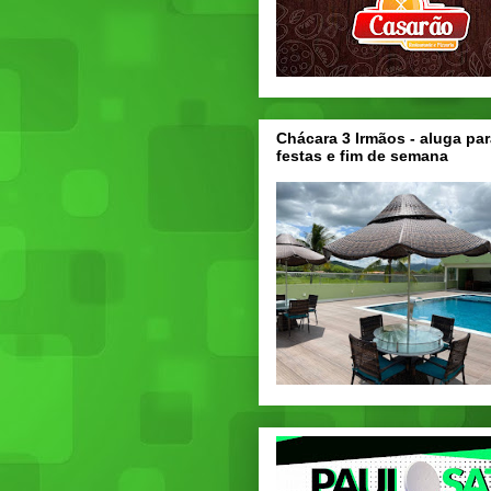
Chácara 3 Irmãos - aluga par
festas e fim de semana