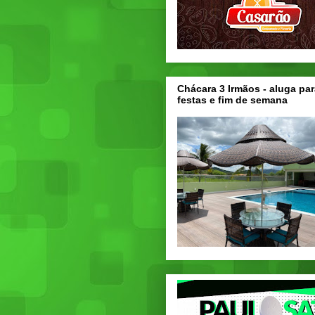
Chácara 3 Irmãos - aluga par
festas e fim de semana