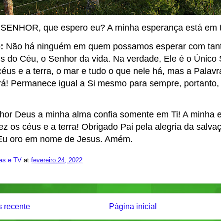
, SENHOR, que espero eu? A minha esperança está em t
o:
Não há ninguém em quem possamos esperar com tanta
 do Céu, o Senhor da vida. Na verdade, Ele é o Único
éus e a terra, o mar e tudo o que nele há, mas a Palavr
á! Permanece igual a Si mesmo para sempre, portanto,
or Deus a minha alma confia somente em Ti! A minha 
z os céus e a terra! Obrigado Pai pela alegria da salv
 Eu oro em nome de Jesus. Amém.
ias e TV
at
fevereiro 24, 2022
 recente
Página inicial