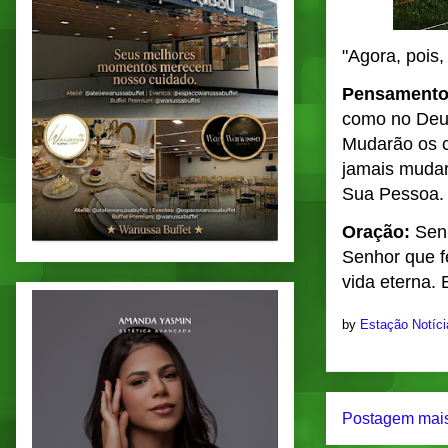
"Agora, pois
Pensament
como no Deus
Mudarão os c
jamais mudar
Sua Pessoa.
Oração:
Senh
Senhor que fe
vida eterna.
by
Estação Notíc
Postagem mais