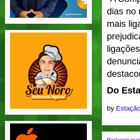
dias no 
mais li
prejudi
ligações
denuncia
destaco
Do Esta
by
Estação
Postagem mais