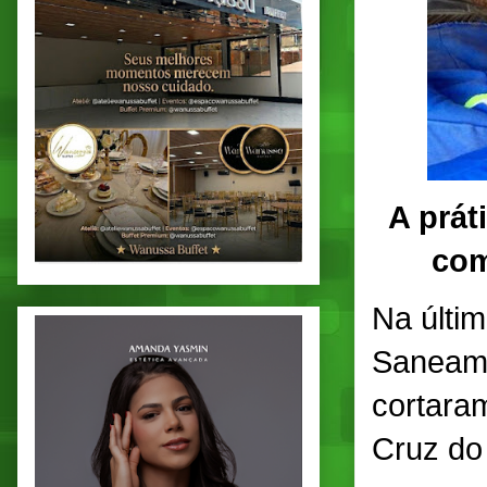
A prát
com
Na últi
Saneame
cortara
Cruz do