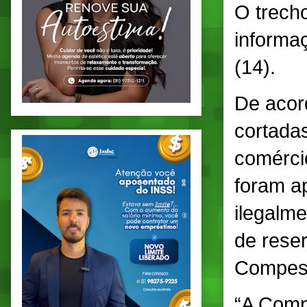
O trecho
informa
(14).
De acor
cortadas
comérci
foram a
ilegalm
de reser
Compes
“A Comp