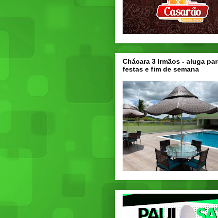
Chácara 3 Irmãos - aluga par
festas e fim de semana