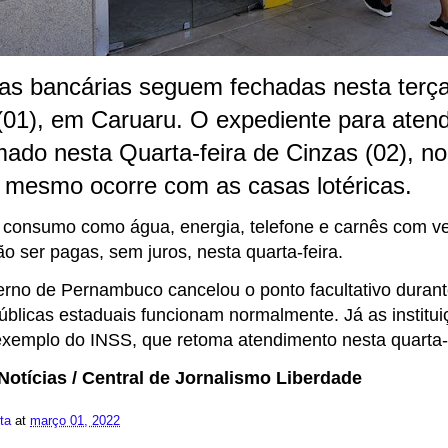
as bancárias seguem fechadas nesta terça
(01), em Caruaru. O expediente para atend
mado nesta Quarta-feira de Cinzas (02), no
 mesmo ocorre com as casas lotéricas.
 consumo como água, energia, telefone e carnês com v
o ser pagas, sem juros, nesta quarta-feira.
no de Pernambuco cancelou o ponto facultativo durant
úblicas estaduais funcionam normalmente. Já as institui
exemplo do INSS, que retoma atendimento nesta quarta-f
otícias / Central de Jornalismo Liberdade
ita
at
março 01, 2022