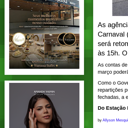
As agênci
Carnaval 
será reto
às 15h. O
As contas de
março poderã
Como o Gover
repartições p
fechadas, a 
Do Estação N
by
Allyson Mesqu