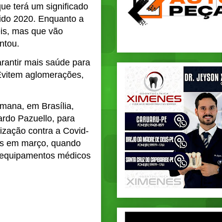
ue terá um significado
sido 2020. Enquanto a
eis, mas que vão
ntou.
arantir mais saúde para
Evitem aglomerações,
emana, em Brasília,
rdo Pazuello, para
ização contra a Covid-
os em março, quando
e equipamentos médicos