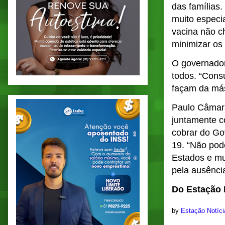
das famílias.
muito especia
vacina não c
minimizar os 
O governador
todos. “Cons
façam da más
Paulo Câmara
juntamente c
cobrar do Go
19. “Não pod
Estados e mu
pela ausência
Do Estação 
by
Estação Notíc