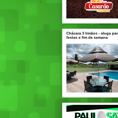
Chácara 3 Irmãos - aluga par
festas e fim de semana