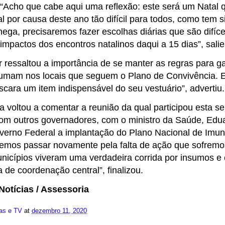
 “Acho que cabe aqui uma reflexão: este será um Natal q
l por causa deste ano tão difícil para todos, como tem 
hega, precisaremos fazer escolhas diárias que são difíc
impactos dos encontros natalinos daqui a 15 dias”, salie
 ressaltou a importância de se manter as regras para g
umam nos locais que seguem o Plano de Convivência. 
cara um item indispensável do seu vestuário”, advertiu.
 voltou a comentar a reunião da qual participou esta s
om outros governadores, com o ministro da Saúde, Edua
verno Federal a implantação do Plano Nacional de Imun
emos passar novamente pela falta de ação que sofrem
nicípios viveram uma verdadeira corrida por insumos 
 de coordenação central”, finalizou.
Notícias / Assessoria
ias e TV
at
dezembro 11, 2020