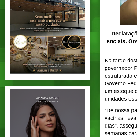
Declaraçõ
sociais. G
Na tarde dest
governador P
estruturado 
Governo Fede
um estoque c
unidades est
“De nossa pa
vacinas, lev
dias”, asseg
semanas para