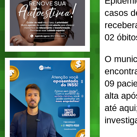
Epidemi
casos d
receber
02 óbito
O munic
encontr
09 pacie
alta apó
até aqu
investig