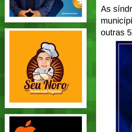
As sínd
municíp
outras 