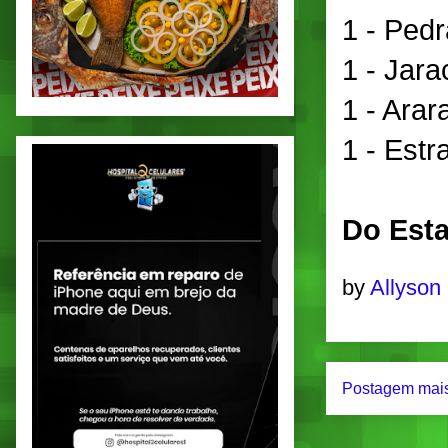
1 - Pedr
1 - Jarac
1 - Arara
1 - Estr
Do Esta
by
Allyson
Postagem mais