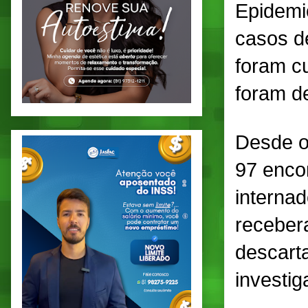
Epidemi
casos d
foram c
foram d
Desde o
97 enco
internad
recebera
descart
investig