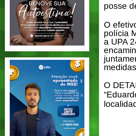
posse d
O efetiv
polícia 
a UPA 24
encaminh
juntame
medidas
O DETAL
“Eduardo
localida