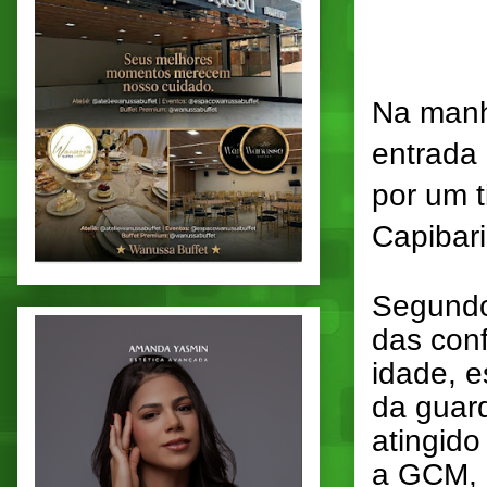
Na manh
entrada 
por um t
Capibar
Segundo 
das con
idade, e
da guard
atingido
a GCM, o