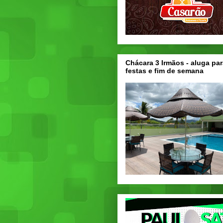
Chácara 3 Irmãos - aluga par
festas e fim de semana