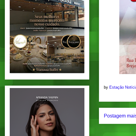
by
Estação Notíc
Postagem mais