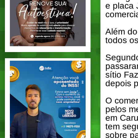
e placa
comerci
Além do
todos os
Segundo
passara
sítio F
depois 
O comer
pelos me
em Caru
tem segu
sobre pa