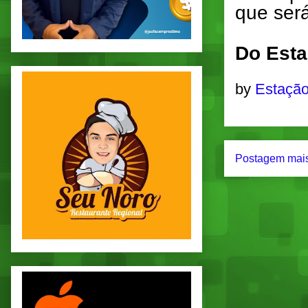
que ser
Do Esta
by
Estação
Postagem mais