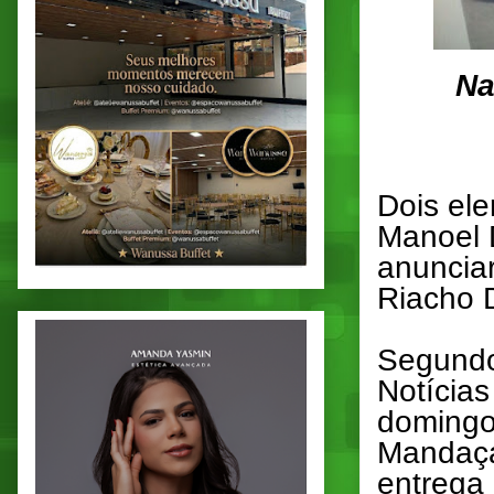
Na
Dois el
Manoel 
anuncia
Riacho D
Segundo
Notícias
domingo 
Mandaça
entrega 