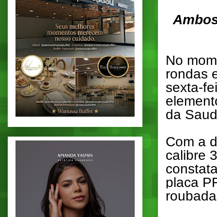
Ambos
No momen
rondas 
sexta-fei
element
da Sauda
Com a du
calibre 
constat
placa PF
roubada