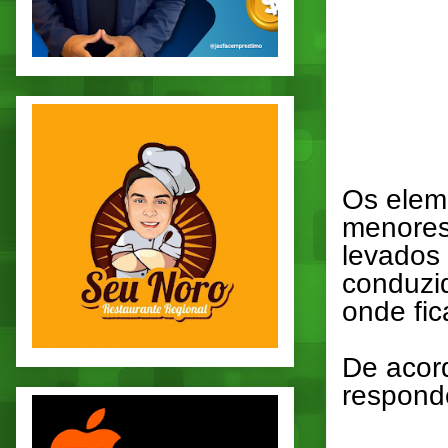
Os elem
menores
levados 
conduzi
onde fic
De acord
responde