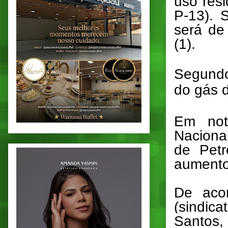
uso res
P-13). 
será de
(1).
Segundo
do gás 
Em nota
Naciona
de Petr
aumento,
De aco
(sindic
Santos