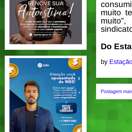
consumi
muito t
muito”,
sindicat
Do Esta
by
Estação
Postagem mais