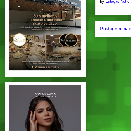
by
Estação Notíc
Postagem mais