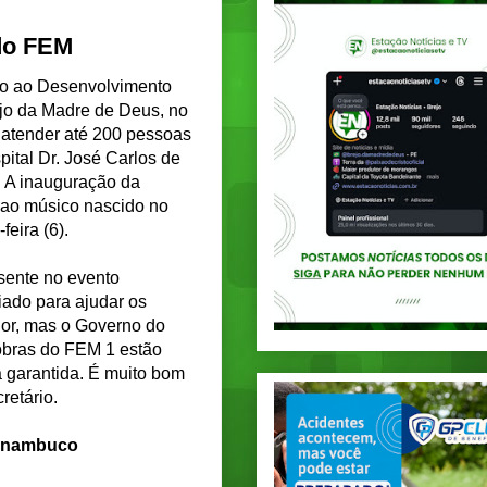
do FEM
io ao Desenvolvimento
ejo da Madre de Deus, no
 atender até 200 pessoas
pital Dr. José Carlos de
. A inauguração da
ao músico nascido no
eira (6).
esente no evento
iado para ajudar os
ior, mas o Governo do
obras do FEM 1 estão
á garantida. É muito bom
retário.
ernambuco