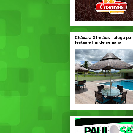
Chácara 3 Irmãos - aluga par
festas e fim de semana