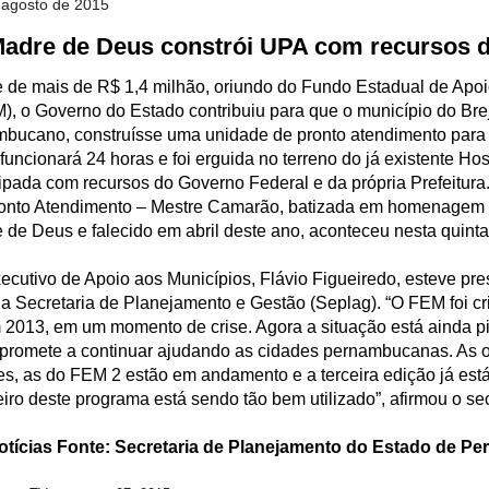
e agosto de 2015
Madre de Deus constrói UPA com recursos 
 de mais de R$ 1,4 milhão, oriundo do Fundo Estadual de Apo
), o Governo do Estado contribuiu para que o município do Br
mbucano, construísse uma unidade de pronto atendimento para
funcionará 24 horas e foi erguida no terreno do já existente Hos
pada com recursos do Governo Federal e da própria Prefeitura
onto Atendimento – Mestre Camarão, batizada em homenagem 
 de Deus e falecido em abril deste ano, aconteceu nesta quinta-f
xecutivo de Apoio aos Municípios, Flávio Figueiredo, esteve pr
a Secretaria de Planejamento e Gestão (Seplag). “O FEM foi cr
 2013, em um momento de crise. Agora a situação está ainda p
promete a continuar ajudando as cidades pernambucanas. As 
s, as do FEM 2 estão em andamento e a terceira edição já est
iro deste programa está sendo tão bem utilizado”, afirmou o sec
tícias Fonte: Secretaria de Planejamento do Estado de P