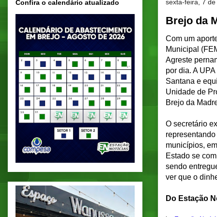
sexta-feira, 7 d
Confira o calendário atualizado
Brejo da 
Com um aporte
Municipal (FEM
Agreste perna
por dia. A UPA 
Santana e equi
Unidade de Pr
Brejo da Madre
O secretário e
representando 
municípios, em
Estado se com
sendo entregue
ver que o dinhe
Do Estação No