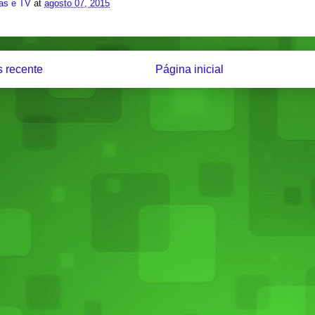
ias e TV
at
agosto 07, 2015
 recente
Página inicial