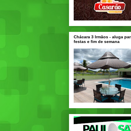
Chácara 3 Irmãos - aluga par
festas e fim de semana