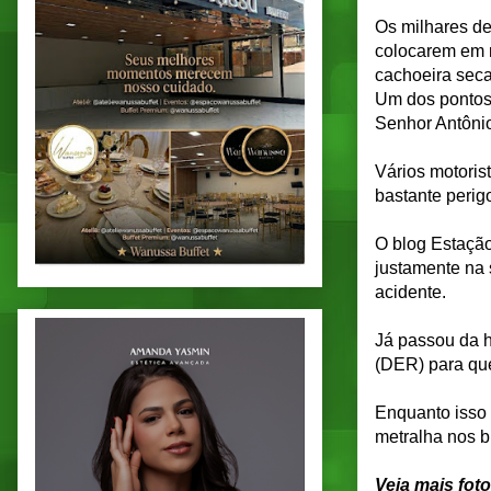
Os milhares de
colocarem em r
cachoeira seca
Um dos pontos 
Senhor Antônio
Vários motoris
bastante perig
O blog Estaçã
justamente na 
acidente.
Já passou da 
(DER) para qu
Enquanto isso 
metralha nos b
Veja mais foto