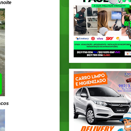
noite
acos