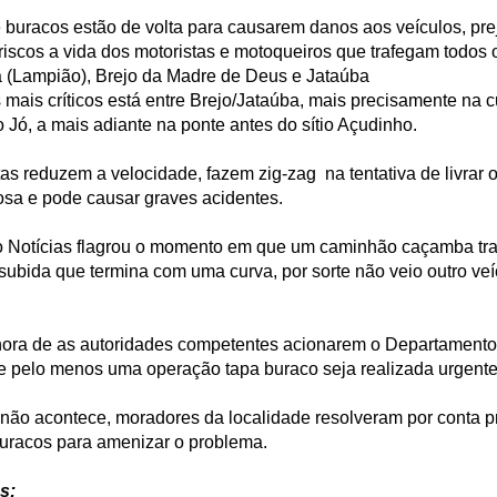
 buracos estão de volta para causarem danos aos veículos, pre
iscos a vida dos motoristas e motoqueiros que trafegam todos 
 (Lampião), Brejo da Madre de Deus e Jataúba
mais críticos está entre Brejo/Jataúba, mais precisamente na 
 Jó, a mais adiante na ponte antes do sítio Açudinho.
tas reduzem a velocidade, fazem zig-zag na tentativa de livrar 
osa e pode causar graves acidentes.
o Notícias flagrou o momento em que um caminhão caçamba tr
subida que termina com uma curva, por sorte não veio outro ve
hora de as autoridades competentes acionarem o Departament
e pelo menos uma operação tapa buraco seja realizada urgent
não acontece, moradores da localidade resolveram por conta pr
uracos para amenizar o problema.
s: