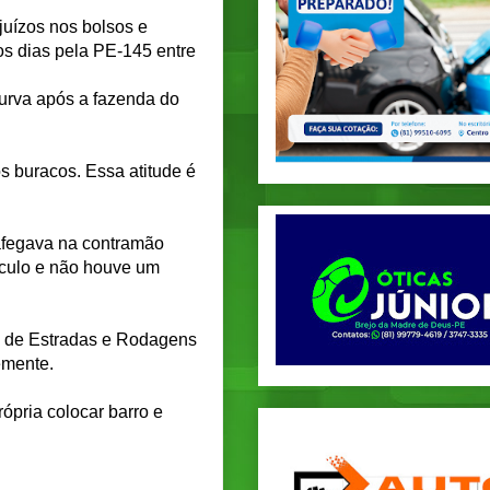
juízos nos bolsos e
os dias pela PE-145 entre
curva após a fazenda do
os buracos. Essa atitude é
afegava na contramão
ículo e não houve um
o de Estradas e Rodagens
emente.
ópria colocar barro e