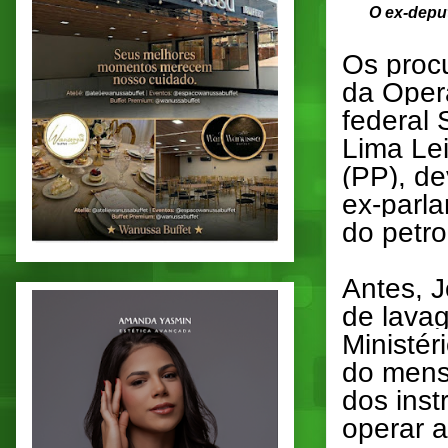
O ex-depu
Os proc
da Oper
federal
Lima Lei
(PP), d
ex-parla
do petro
Antes, 
de lavag
Ministér
do mens
dos ins
operar a