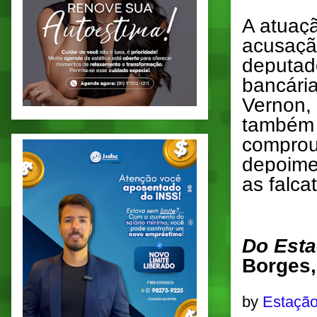
A atuaç
acusação
deputado
bancária
Vernon, 
também 
comprou
depoime
as falca
Do Esta
Borges,
by
Estação