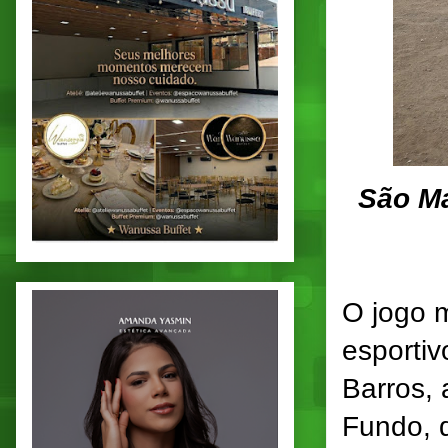
São Ma
O jogo 
esportiv
Barros,
Fundo, d