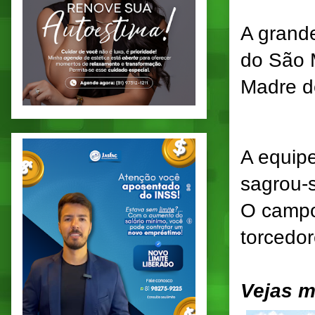
A grande
do São 
Madre d
A equip
sagrou-
O campo
torcedo
Vejas m