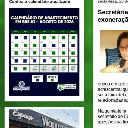
sexta-feira, 20 
Confira o calendário atualizado
Secretári
exoneraçã
entrou em acord
acrescentou que
secretária del
relacionadas ao
Na quinta-feira
secretário de 
questões partic