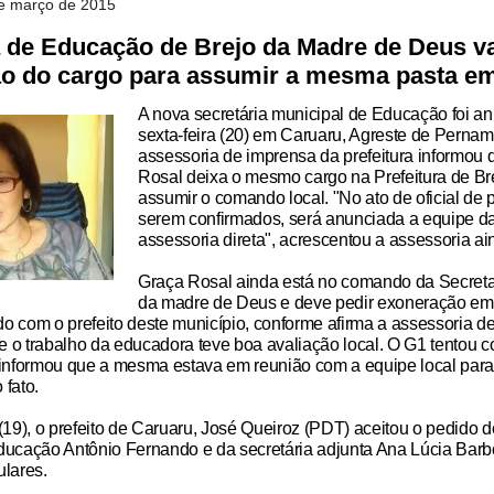
de março de 2015
a de Educação de Brejo da Madre de Deus va
o do cargo para assumir a mesma pasta e
A nova secretária municipal de Educação foi 
sexta-feira (20) em Caruaru, Agreste de Perna
assessoria de imprensa da prefeitura informou 
Rosal deixa o mesmo cargo na Prefeitura de Br
assumir o comando local. "No ato de oficial de 
serem confirmados, será anunciada a equipe da
assessoria direta", acrescentou a assessoria ai
Graça Rosal ainda está no comando da Secreta
da madre de Deus
e deve pedir exoneração em
o com o prefeito deste município, conforme afirma a assessoria de
 o trabalho da educadora teve boa avaliação local. O G1
tentou c
a informou que a mesma estava em reunião com a equipe local para
 fato.
 (19), o prefeito de Caruaru, José Queiroz (PDT) aceitou o pedido 
Educação Antônio Fernando e da secretária adjunta Ana Lúcia Bar
ulares.