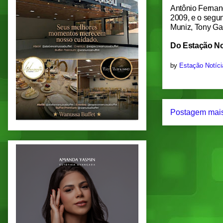
Antônio Fernan
2009, e o segu
Muniz, Tony Ga
Do Estação No
by
Estação Notíc
Postagem mais