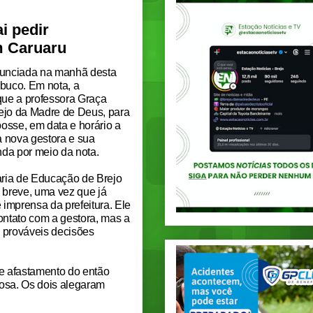
i pedir
m Caruaru
anunciada na manhã desta
mbuco. Em nota, a
que a professora Graça
ejo da Madre de Deus, para
posse, em data e horário a
 nova gestora e sua
nda por meio da nota.
ria de Educação de Brejo
 breve, uma vez que já
 imprensa da prefeitura. Ele
ontato com a gestora, mas a
 prováveis decisões
de afastamento do então
bosa. Os dois alegaram