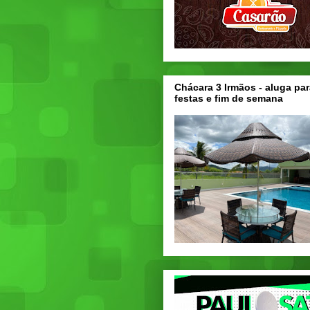
Chácara 3 Irmãos - aluga par
festas e fim de semana