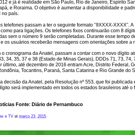
2 e já é realidade em São Paulo, Rio de Janeiro, Espírito Sa
á, e Roraima. O objetivo é aumentar a disponibilidade e pad
 no país.
s telefones passam a ter o seguinte formato "9XXXX-XXXX". A
como para ligações. Os telefones fixos continuarão com 8 dígit
das sem o número 9 serão completadas. Durante esse tempo de
 e os usuários receberão mensagens com orientações sobre a 
o cronograma da Anatel, passam a contar com o novo dígito at
3, 34, 35, 37 e 38 (Estado de Minas Gerais), DDDs 71, 73, 74,
or último, até dezembro de 2016 entram Acre, Distrito Federal, 
ondônia, Tocantins, Paraná, Santa Catarina e Rio Grande do S
 decisão da Anatel, pela Resolução nº 553, que foi publicad
ígito será implementado em todos os estados brasileiros até o 
tícias Fonte: Diário de Pernambuco
ias e TV
at
março 23, 2015