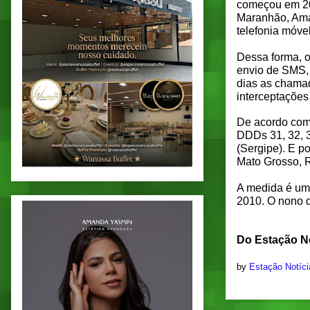
começou em 201
Maranhão, Amap
telefonia móvel
Dessa forma, o
envio de SMS, 
dias as chama
interceptações
De acordo com 
DDDs 31, 32, 3
(Sergipe). E p
Mato Grosso, R
A medida é uma
2010. O nono d
Do Estação No
by
Estação Notíc