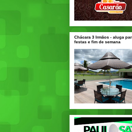
Chácara 3 Irmãos - aluga par
festas e fim de semana