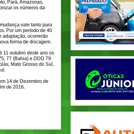
nto, Pará, Amazonas,
ronizar os números da
 mudança vale tanto para
os. Por um período de 40
 adaptação, ocorrerão
nova forma de discagem.
é 11 outubro deste ano os
 75, 77 (Bahia) e DDD 79
Goiás, Mato Grosso do Sul,
ul.
a em 14 de Dezembro de
fim de 2016.