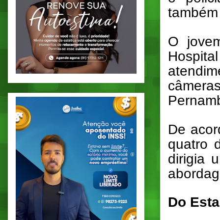
também f
O jovem
Hospit
atendim
câmeras
Pernamb
De acor
quatro d
dirigia
abordage
Do Esta