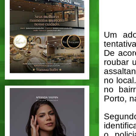
Um ado
tentati
De acor
roubar u
assaltan
no local
no bair
Porto, n
Segund
identif
o poli