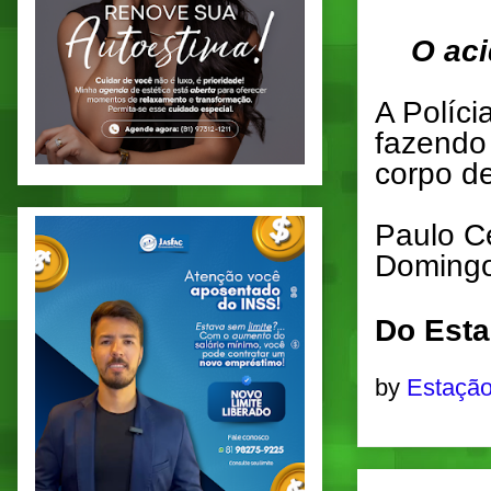
O aci
A Políci
fazendo
corpo d
Paulo Cé
Domingo
Do Esta
by
Estação