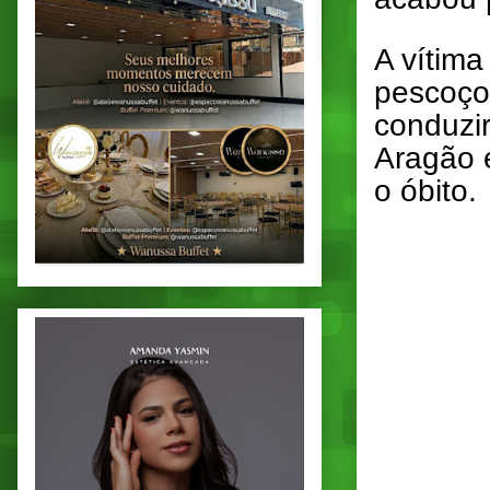
A vítima
pescoço
conduzir
Aragão 
o óbito.