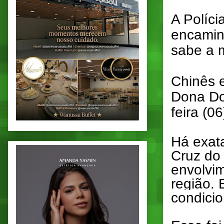
A Políci
encamin
sabe a 
Chinês e
Dona Dom
feira (0
Há exat
Cruz do
envolvi
região. 
condicio